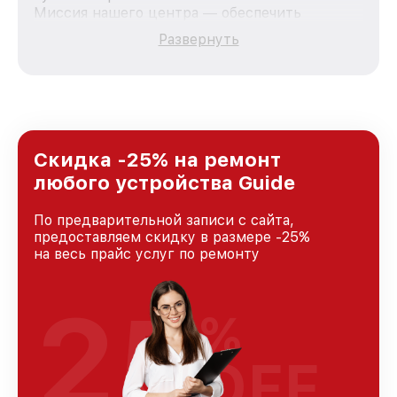
Миссия нашего центра — обеспечить
качественный и доступный ремонт для
Развернуть
каждого пользователя продукции Guide, вне
зависимости от сложности поломки. Мы
стремимся к тому, чтобы каждый клиент был
удовлетворен скоростью и качеством
предоставляемых услуг. Наша цель — стать
лучшим сервисным центром Guide в городе
Новосибирске, постоянно повышая уровень
Скидка -25% на ремонт
доверия и лояльности наших клиентов.
любого устройства Guide
По предварительной записи с сайта,
предоставляем скидку в размере -25%
на весь прайс услуг по ремонту
25
%
OFF