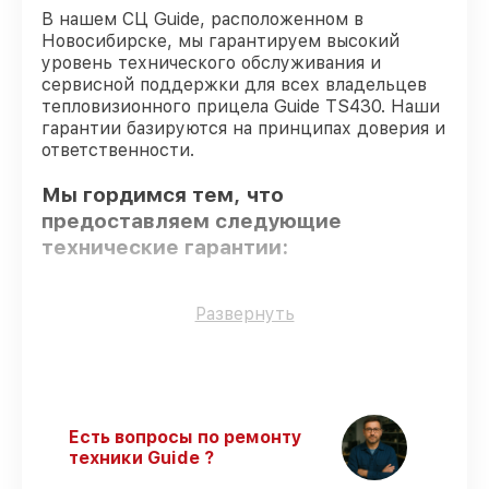
В нашем СЦ Guide, расположенном в
Новосибирске, мы гарантируем высокий
уровень технического обслуживания и
сервисной поддержки для всех владельцев
тепловизионного прицела Guide TS430. Наши
гарантии базируются на принципах доверия и
ответственности.
Мы гордимся тем, что
предоставляем следующие
технические гарантии:
Использование оригинальных
Развернуть
запчастей
– гарантируем использование
фирменных запчастей для сервиса.
Квалифицированные специалисты
–
все работники проходят обязательное
обучение и ежегодную аттестацию, что
Есть вопросы по ремонту
подтверждает их уровень мастерства.
техники Guide ?
Соблюдение сроков восстановления
–
гарантируем завершение работ без