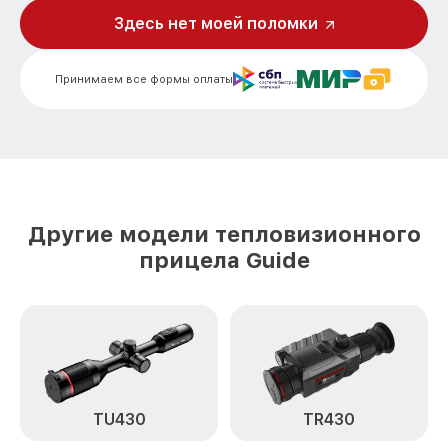
Запускается и гаснет TS430 Guide
от 7200₽
Здесь нет моей поломки
Не работает батарейный отсек TS430
от 3300₽
Guide
Принимаем все формы оплаты
Разбита линза видоискателя (окуляр)
от 2700₽
TS430 Guide
Ремонт разъема питания TS430 Guide
от 720₽
Замена процессора CPU TS430 Guide
от 3500₽
Другие модели тепловизионного
Ремонт Wi-Fi модуля TS430 Guide
от 1100₽
прицела Guide
Ремонт и замена аккумулятора TS430
от 1600₽
Guide
Восстановление цепи питания TS430
от 1600₽
Guide
Замена дисплея TS430 Guide
от 1200₽
TU430
TR430
Замена объектива TS430 Guide
от 2000₽