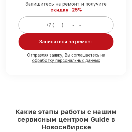
Запишитесь на ремонт и получите
задержек.
скидку -25%
Подтвержденная гарантия
–
обслуживаем тепловизионных прицелов
всегда со строгим соблюдением
гарантийных обязательств.
Записаться на ремонт
Мы гарантируем:
Отправляя заявку, Вы соглашаетесь на
обработку персональных данных
80%
работ под контролем клиента
90%
комплектующих для
тепловизионных прицелов на складе или
доступны для срочного заказа
Оригинальные запчасти и
качественные реплики на ваш выбор
–
под любые финансовые возможности
85%
работ быстро и без задержек, при
немедленном начале работ
Какие этапы работы с нашим
сервисным центром Guide в
Новосибирске