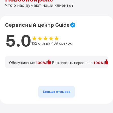
Что о нас думают наши клиенты?
Ремонт оптики TS430 Guide
от 2300₽
Ремонт датчика синхроимпульсов
от 2300₽
TS430 Guide
Сервисный центр Guide
Калибровка и настройка тепловизора
5.0
от 1200₽
TS430 Guide
132 отзыва 409 оценок
Ремонт встроенного дальнометра и
от 1800₽
других устройств TS430 Guide
Перепрошивка и обновление устройства
от 650₽
Обслуживание
100%
Вежливость персонала
100%
К
TS430 Guide
Больше отзывов