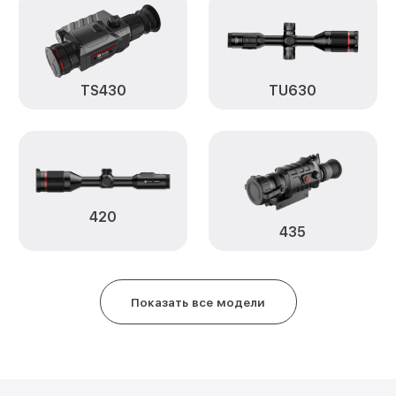
Замена процессора CPU TR650 
Ремонт Wi-Fi модуля TR650 Gui
TS430
TU630
Ремонт и замена аккумулятора 
Восстановление цепи питания 
Замена дисплея TR650 Guide
420
Замена объектива TR650 Guide
435
Замена корпуса TR650 Guide
Показать все модели
Ремонт платы управления (вос
TR650 Guide
Восстановление после попадан
TR650 Guide