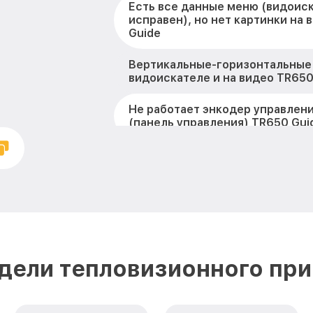
Есть все данные меню (видоис
исправен), но нет картинки на 
Guide
Вертикальные-горизонтальные
видоискателе и на видео TR650
Не работает энкодер управлен
(панель управления) TR650 Gui
Не запускается тепловизионны
TR650 Guide
Запускается и гаснет TR650 Gu
Не работает батарейный отсек 
Разбита линза видоискателя (о
дели тепловизионного при
Guide
Ремонт разъема питания TR650