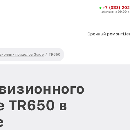
+7 (383) 202
Работаем с
09:00
д
Срочный ремонт
Це
зионных прицелов Guide
/
TR650
визионного
e TR650 в
е