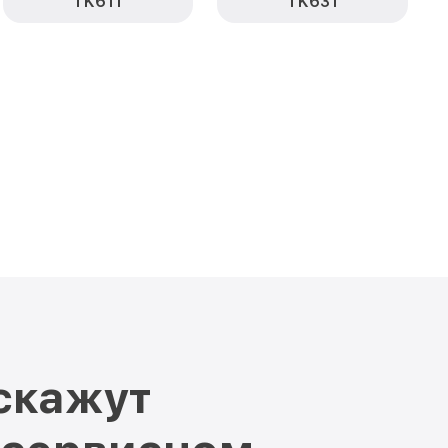
TK611
TK631
скажут