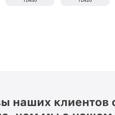
TD430
TD420
ы наших клиентов 