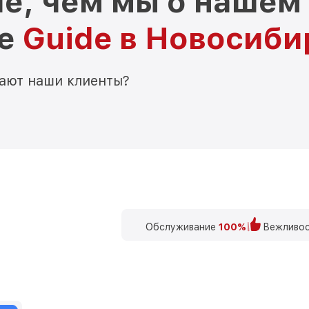
е, чем мы о нашем
ре
Guide в Новосиби
мают наши клиенты?
Обслуживание
100%
Вежливос